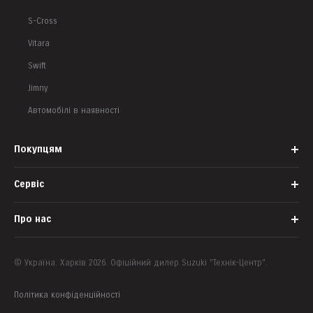
S-Cross
Vitara
Swift
Jimny
Автомобілі в наявності
Покупцям
Сервіс
Новини та Акції
Запис на тест-драйв
Про нас
Запис на сервіс
Банки-партнери
Запасні частини
Корпоративним клієнтам
© Україна. Харків 2026. Офіційний дилер Suzuki "Технік-Центр".
Контакти
Офіційний сервіс
Про компанію
Політика конфіденційності
Аксесуари
Наша команда