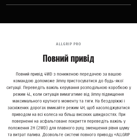
5-ступенева механічна коробка
передач
5-ступенева механічна коробка передач має оптимізовані для
нового двигуна передавальні числа і також підвищує паливну
ALLGRIP PRO
економічність. Розроблений заново важіль перемикання
Повний привід
передач дозволяє зменшити вібрацію і забезпечує більш чітке
перемикання передач.
Повний привід 4WD з пониженою передачею за вашою
командою допоможе Jimny пристосуватися до будь-якої
ситуації. Переведіть важіль керування розподільною коробкою у
режим 4L, коли ситуація вимагатиме від Jimny підвищення
максимального крутного моменту та тяги. На бездоріжжі і
засніжених дорогах вмикайте режим 4H, щоб насолоджуватися
приводом на всі колеса на більш високих швидкостях. При
поверненні на асфальтоване покриття переведіть важіль у
положення 2H (2WD) для плавного руху, зменшення рівня шуму
та витрат палива. Дозвольте системі повного приводу «ALLGRIP