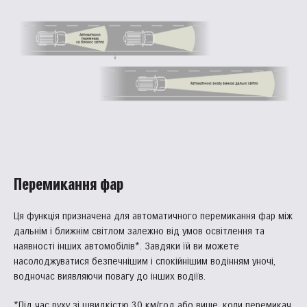
Перемикання фар
Ця функція призначена для автоматичного перемикання фар між
дальнім і ближнім світлом залежно від умов освітлення та
наявності інших автомобілів*. Завдяки їй ви можете
насолоджуватися безпечнішим і спокійнішим водінням уночі,
водночас виявляючи повагу до інших водіїв.
*Під час руху зі швидкістю 30 км/год або вище, коли перемикач