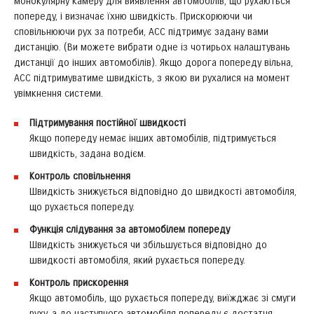
монокулярну камеру для виявлення автомобілів, що рухаються
попереду, і визначає їхню швидкість. Прискорюючи чи
сповільнюючи рух за потреби, АСС підтримує задану вами
дистанцію. (Ви можете вибрати одне із чотирьох налаштувань
дистанції до інших автомобілів). Якщо дорога попереду вільна,
ACC підтримуватиме швидкість, з якою ви рухалися на момент
увімкнення системи.
Підтримування постійної швидкості
Якщо попереду немає інших автомобілів, підтримується
швидкість, задана водієм.
Контроль сповільнення
Швидкість знижується відповідно до швидкості автомобіля,
що рухається попереду.
Функція слідування за автомобілем попереду
Швидкість знижується чи збільшується відповідно до
швидкості автомобіля, який рухається попереду.
Контроль прискорення
Якщо автомобіль, що рухається попереду, виїжджає зі смуги
руху, а до наступного автомобіля попереду є достатня