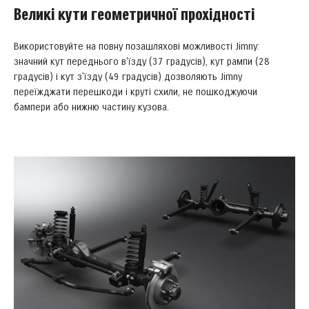
Великі кути геометричної прохідності
Використовуйте на повну позашляхові можливості Jimny:
значний кут переднього в'їзду (37 градусів), кут рампи (28
градусів) і кут з'їзду (49 градусів) дозволяють Jimny
переїжджати перешкоди і круті схили, не пошкоджуючи
бампери або нижню частину кузова.