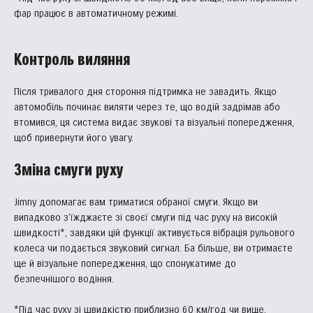
фар працює в автоматичному режимі.
Контроль виляння
Після тривалого дня стороння підтримка не завадить. Якщо
автомобіль починає виляти через те, що водій задрімав або
втомився, ця система видає звукові та візуальні попередження,
щоб привернути його увагу.
Зміна смуги руху
Jimny допомагає вам триматися обраної смуги. Якщо ви
випадково з’їжджаєте зі своєї смуги під час руху на високій
швидкості*, завдяки цій функції активується вібрація рульового
колеса чи подається звуковий сигнал. Ба більше, ви отримаєте
ще й візуальне попередження, що спонукатиме до
безпечнішого водіння.
*Під час руху зі швидкістю приблизно 60 км/год чи вище.