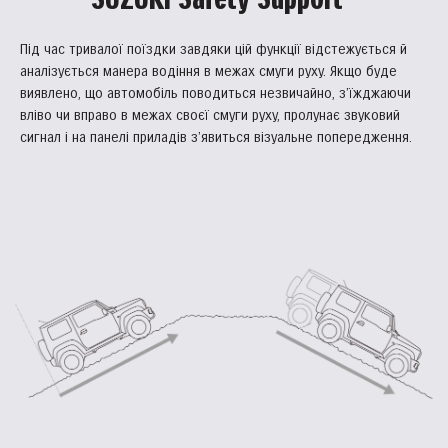
Під час тривалої поїздки завдяки цій функції відстежується й
аналізується манера водіння в межах смуги руху. Якщо буде
виявлено, що автомобіль поводиться незвичайно, з’їжджаючи
вліво чи вправо в межах своєї смуги руху, пролунає звуковий
сигнал і на панелі приладів з’явиться візуальне попередження.