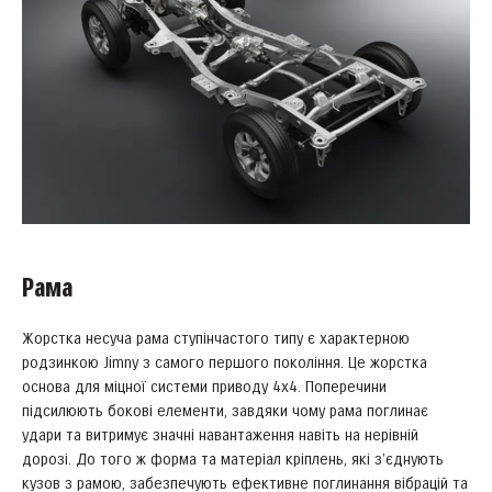
Рама
Жорстка несуча рама ступінчастого типу є характерною
родзинкою Jimny з самого першого покоління. Це жорстка
основа для міцної системи приводу 4х4. Поперечини
підсилюють бокові елементи, завдяки чому рама поглинає
удари та витримує значні навантаження навіть на нерівній
дорозі. До того ж форма та матеріал кріплень, які з’єднують
кузов з рамою, забезпечують ефективне поглинання вібрацій та