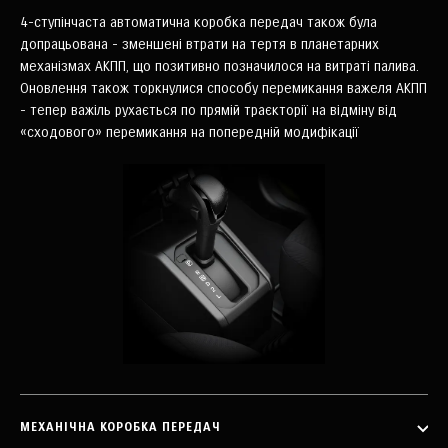
4-ступінчаста автоматична коробка передач також була
допрацьована - зменшені втрати на тертя в планетарних
механізмах АКПП, що позитивно позначилося на витраті палива.
Оновлення також торкнулися способу перемикання важеля АКПП
- тепер важіль рухається по прямій траєкторії на відміну від
«сходового» перемикання на попередній модифікації
МЕХАНІЧНА КОРОБКА ПЕРЕДАЧ