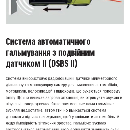
Система автоматичного
гальмування з подвійним
датчиком II (DSBS II)
Система використовує радіолокаційні датчики міліметрового
діапазону та монокулярну камеру для виявлення автомобілів,
мотоциклів, велосипедів* і пішоходів, що рухаються попереду
Jimny. Щойно виникає загроза зіткнення, ви отримуєте звукові й
візуальні попередження. Якщо застосоване вами гальмівне
зусилля недостатнє, автоматично вмикається система
допомоги під час гальмування, щоб уповільнити автомобіль. А
якщо ймовірність зіткнення зростає, гальмівне зусилля
застосовується автоматично, щоб допомогти зменшити силу